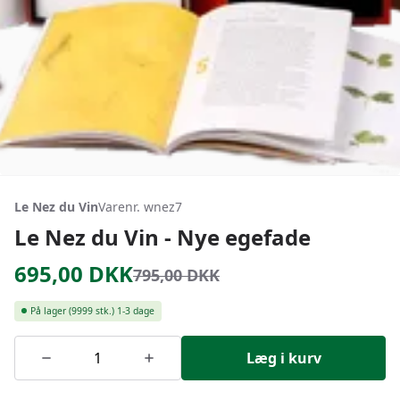
Le Nez du Vin
Varenr. wnez7
Le Nez du Vin - Nye egefade
695,00
DKK
795,00
DKK
På lager
(9999 stk.)
1-3 dage
Læg i kurv